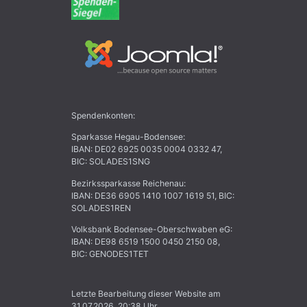
Spendenkonten:
Sparkasse Hegau-Bodensee
:
IBAN: DE02 6925 0035 0004 0332 47
,
BIC: SOLADES1SNG
Bezirkssparkasse Reichenau
:
IBAN: DE36 6905 1410 1007 1619 51
,
BIC:
SOLADES1REN
Volksbank Bodensee-Oberschwaben eG
:
IBAN: DE98 6519 1500 0450 2150 08
,
BIC: GENODES1TET
Letzte Bearbeitung dieser Website am
31.07.2026, 20:38 Uhr.